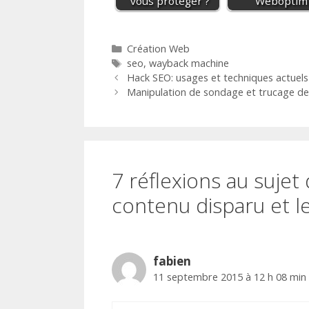
vous protéger ?
Weboptim
Catégories
Création Web
Étiquettes
seo
,
wayback machine
Hack SEO: usages et techniques actuels
Manipulation de sondage et trucage de
7 réflexions au suj
contenu disparu et l
fabien
11 septembre 2015 à 12 h 08 min