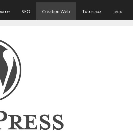
ource
SEO
Création Web
Tutoriaux
Jeux