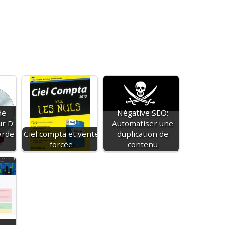
de
Négative SEO:
r D:
Automatiser une
arde
Ciel compta et vente
duplication de
forcée
contenu