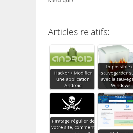
Merci qui ?
Articles relatifs:
Impossible 
Hacker / Modifier
sauvegarder su
une application
avec la sauveg
Android
Windows.
Piratage régulier de
votre site, comment