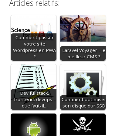
Articles relatifs:
Comment passer
votre site
Wordpress en PWA
Laravel Voyager - le
?
meilleur CMS ?
Dev fullstack,
frontend, devops -
Comment optimiser
que faut-il…
son disque dur SSD