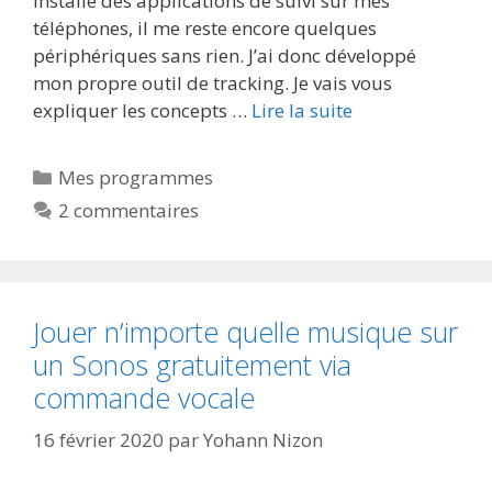
installé des applications de suivi sur mes
téléphones, il me reste encore quelques
périphériques sans rien. J’ai donc développé
mon propre outil de tracking. Je vais vous
expliquer les concepts …
Lire la suite
Catégories
Mes programmes
2 commentaires
Jouer n’importe quelle musique sur
un Sonos gratuitement via
commande vocale
16 février 2020
par
Yohann Nizon