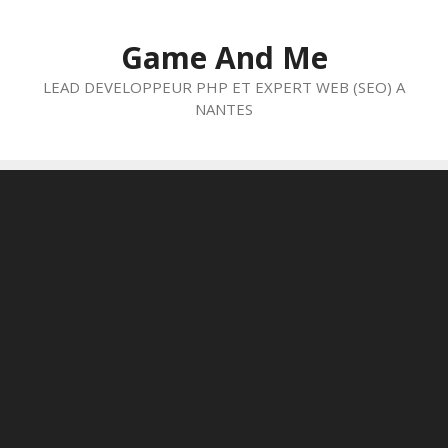
Aller
au
Game And Me
contenu
LEAD DEVELOPPEUR PHP ET EXPERT WEB (SEO) A
NANTES