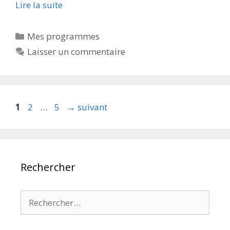
Lire la suite
Catégories
Mes programmes
Laisser un commentaire
Page
Page
Page
1
2
…
5
→
suivant
Rechercher
Rechercher :