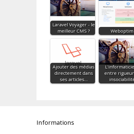
Laravel Voyager - le
meilleur CMS ?
Weboptim
Ajouter des médias
L'informaticie
directement dans
entre rigueur
ses articles…
insociabilit
Informations