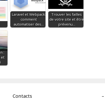
Laravel et Webpack:
Trouver les failles
comment
de votre site et être
automatiser des…
prévenu…
n :
 et
é
Contacts
–