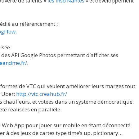
ouverte de talents «
les Inso Nantes
» et développement
édié au référencement :
ogFlow.
sée :
 des API Google Photos permettant d’afficher ses
meandme.fr/
.
teformes de VTC qui veulent améliorer leurs marges tout
e Uber:
http://vtc.creahub.fr/
les chauffeurs, et votées dans un système démocratique.
té réalisées en parallèle.
e Web App pour jouer sur mobile en étant déconnecté:
er à des jeux de cartes type time’s up, pictionary…