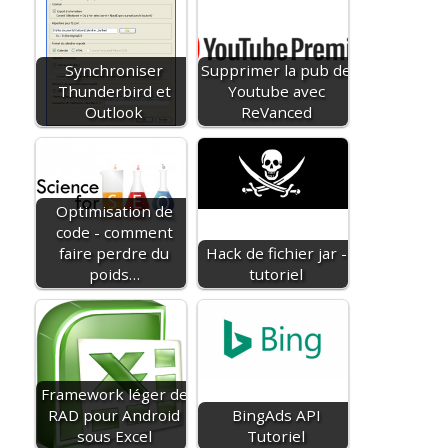
Synchroniser
Supprimer la pub de
Thunderbird et
Youtube avec
Outlook
ReVanced
Optimisation de
code - comment
faire perdre du
Hack de fichier jar -
poids…
tutoriel
Framework léger de
RAD pour Android
BingAds API
sous Excel
Tutoriel