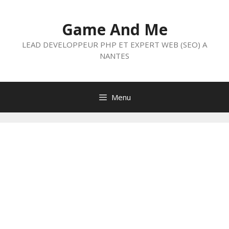
Aller
au
Game And Me
contenu
LEAD DEVELOPPEUR PHP ET EXPERT WEB (SEO) A
NANTES
Menu