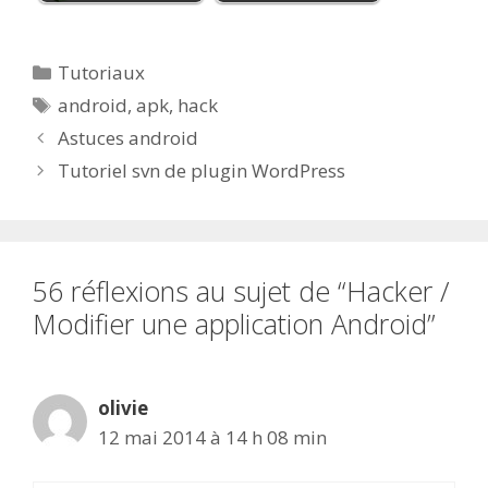
Catégories
Tutoriaux
Étiquettes
android
,
apk
,
hack
Astuces android
Tutoriel svn de plugin WordPress
56 réflexions au sujet de “Hacker /
Modifier une application Android”
olivie
12 mai 2014 à 14 h 08 min