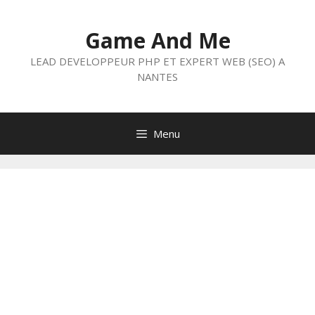
Aller
au
Game And Me
contenu
LEAD DEVELOPPEUR PHP ET EXPERT WEB (SEO) A
NANTES
Menu