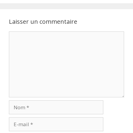
Laisser un commentaire
Commentaire
Nom
E-
mail