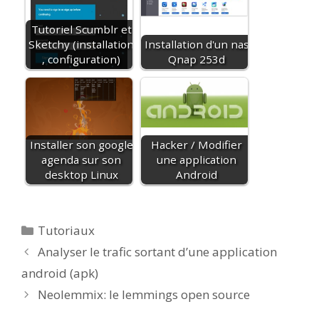
Tutoriel Scumblr et
Sketchy (installation
Installation d'un nas
, configuration)
Qnap 253d
Installer son google
Hacker / Modifier
agenda sur son
une application
desktop Linux
Android
Catégories
Tutoriaux
Analyser le trafic sortant d’une application
android (apk)
Neolemmix: le lemmings open source