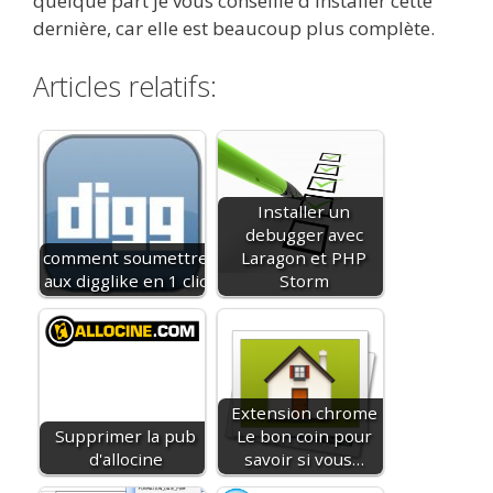
quelque part je vous conseille d'installer cette
dernière, car elle est beaucoup plus complète.
Articles relatifs:
Installer un
debugger avec
comment soumettre
Laragon et PHP
aux digglike en 1 clic
Storm
Extension chrome
Supprimer la pub
Le bon coin pour
d'allocine
savoir si vous…