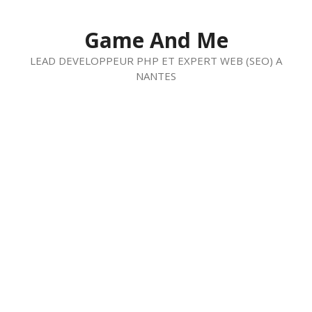
Aller
au
Game And Me
contenu
LEAD DEVELOPPEUR PHP ET EXPERT WEB (SEO) A
NANTES