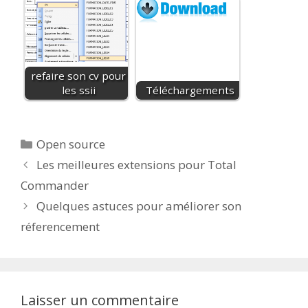
refaire son cv pour
les ssii
Téléchargements
Catégories
Open source
Les meilleures extensions pour Total
Commander
Quelques astuces pour améliorer son
réferencement
Laisser un commentaire