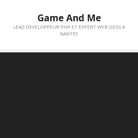
Aller
au
Game And Me
contenu
LEAD DEVELOPPEUR PHP ET EXPERT WEB (SEO) A
NANTES