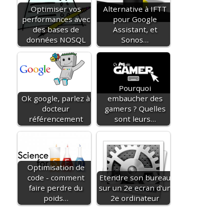
Optimiser vos
Alternative à IFTT
performances avec
pour Google
des bases de
Assistant, et
données NOSQL
Sonos…
Pourquoi
Ok google, parlez à
embaucher des
docteur
gamers ? Quelles
référencement
sont leurs…
Optimisation de
code - comment
Etendre son bureau
faire perdre du
sur un 2e ecran d'un
poids…
2e ordinateur