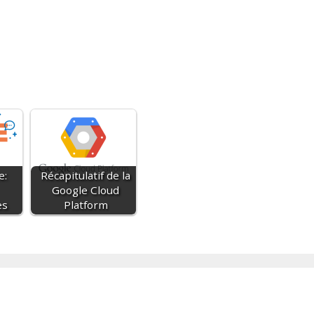
e:
Récapitulatif de la
Google Cloud
es
Platform