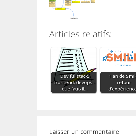
Articles relatifs:
Dev fullstack,
1 an de Smil
frontend, devops -
retour
que faut-il…
d'expérienc
Laisser un commentaire