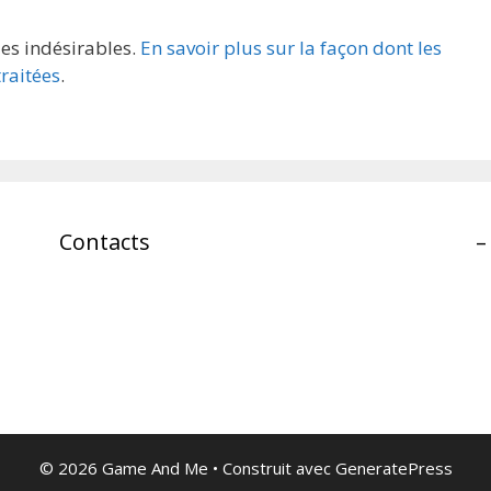
les indésirables.
En savoir plus sur la façon dont les
raitées
.
Contacts
–
© 2026 Game And Me
• Construit avec
GeneratePress