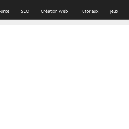
ource
SEO
Création Web
Tutoriaux
Jeux