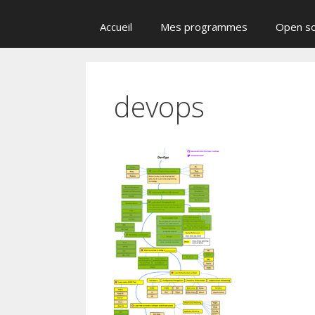
Accueil
Mes programmes
Open s
devops