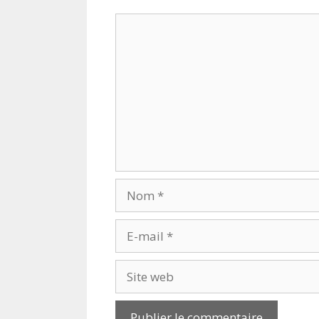
Commentaire
Nom
E-
mail
Site
web