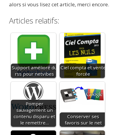
alors si vous lisez cet article, merci encore.
Articles relatifs:
Support amélioré du
Ciel compta et vente
rss pour netvibes
forcée
Pomper
sauvagement un
contenu disparu et
Conserver ses
le remettre…
favoris sur le net