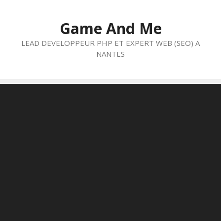
Aller
au
Game And Me
contenu
LEAD DEVELOPPEUR PHP ET EXPERT WEB (SEO) A
NANTES