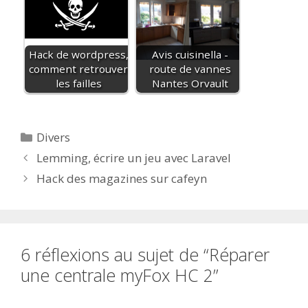
Hack de wordpress,
Avis cuisinella -
comment retrouver
route de vannes
les failles
Nantes Orvault
Catégories
Divers
Lemming, écrire un jeu avec Laravel
Hack des magazines sur cafeyn
6 réflexions au sujet de “Réparer
une centrale myFox HC 2”