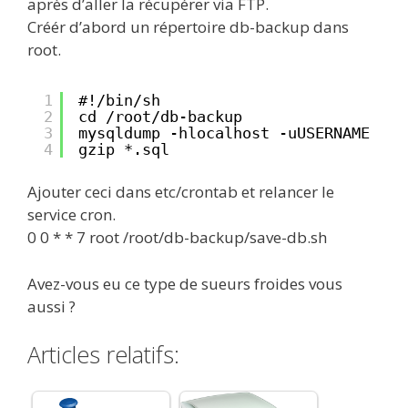
après d’aller la récupérer via FTP.
Créér d’abord un répertoire db-backup dans
root.
1
#!/bin/sh 
2
cd /root/db-backup
3
mysqldump -hlocalhost -uUSERNAME -pP
4
gzip *.sql
Ajouter ceci dans etc/crontab et relancer le
service cron.
0 0 * * 7 root /root/db-backup/save-db.sh
Avez-vous eu ce type de sueurs froides vous
aussi ?
Articles relatifs: