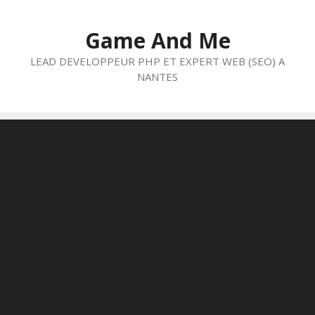
Aller
au
Game And Me
contenu
LEAD DEVELOPPEUR PHP ET EXPERT WEB (SEO) A
NANTES