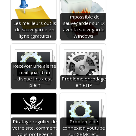
Impossible de
Les meilleurs outils
sauvegarder sur D:
de sauvegarde en
avec la sauvegarde
ligne (gratuits)
Windows.
Recevoir une alerte
mail quand un
disque linux est
Problème encodage
plein
en PHP
Piratage régulier de
Problème de
votre site, comment
connexion youtube
vous protéger ?
sur XBMC et…