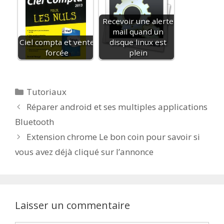
Recevoir une alerte
mail quand un
Ciel compta et vente
disque linux est
forcée
plein
Catégories
Tutoriaux
Réparer android et ses multiples applications
Bluetooth
Extension chrome Le bon coin pour savoir si
vous avez déjà cliqué sur l’annonce
Laisser un commentaire