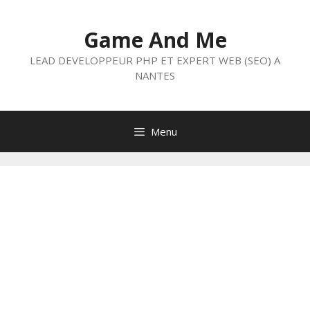
Aller
au
Game And Me
contenu
LEAD DEVELOPPEUR PHP ET EXPERT WEB (SEO) A
NANTES
Menu