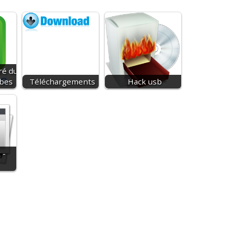
ré du
ibes
Téléchargements
Hack usb
 -