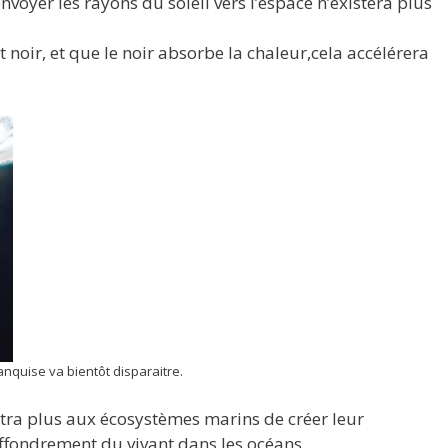
voyer les rayons du soleil vers l’espace n’existera plus
ent noir, et que le noir absorbe la chaleur,cela accélérera
anquise va bientôt disparaitre.
ttra plus aux écosystèmes marins de créer leur
ffondrement du vivant dans les océans.