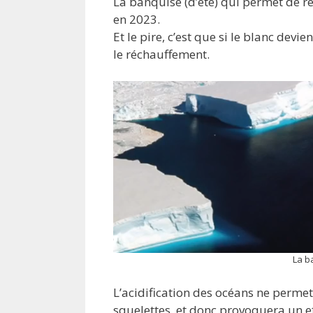
La banquise (d’été) qui permet de ren
en 2023.
Et le pire, c’est que si le blanc devi
le réchauffement.
La b
L’acidification des océans ne perme
squelettes, et donc provoquera un e