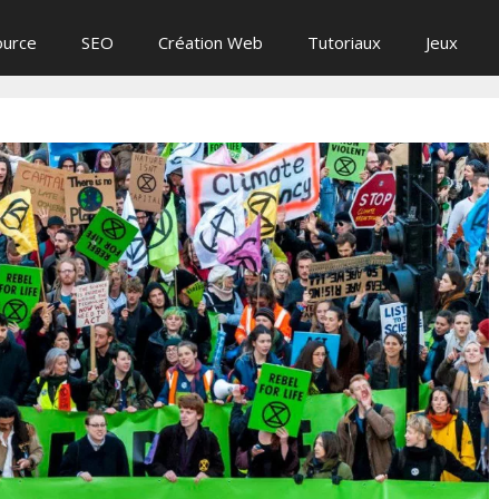
ource
SEO
Création Web
Tutoriaux
Jeux