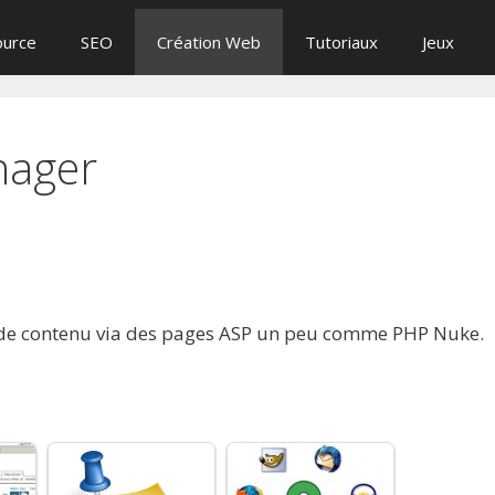
ource
SEO
Création Web
Tutoriaux
Jeux
nager
n de contenu via des pages ASP un peu comme PHP Nuke.