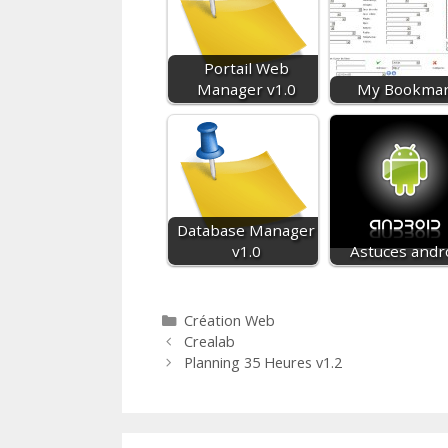
Portail Web
Manager v1.0
My Bookma
Database Manager
v1.0
Astuces andr
Catégories
Création Web
Crealab
Planning 35 Heures v1.2