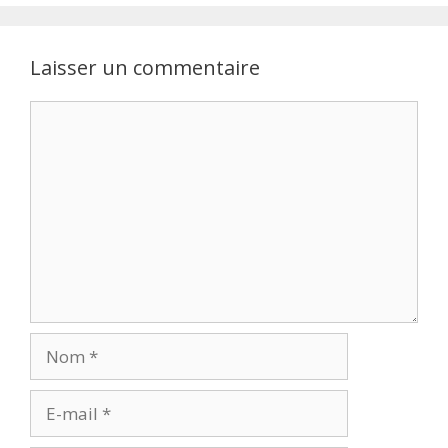
Laisser un commentaire
Commentaire
Nom
E-
mail