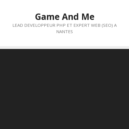
Aller
au
Game And Me
contenu
LEAD DEVELOPPEUR PHP ET EXPERT WEB (SEO) A
NANTES