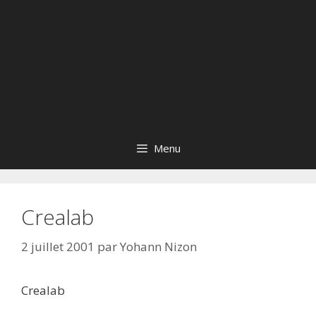
Menu
Crealab
2 juillet 2001
par
Yohann Nizon
Crealab