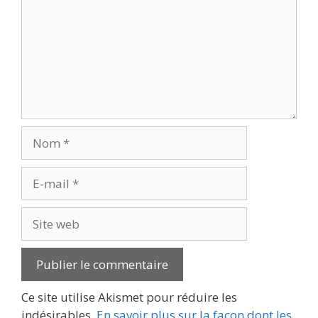
Nom
E-
mail
Site
web
Ce site utilise Akismet pour réduire les
indésirables.
En savoir plus sur la façon dont les