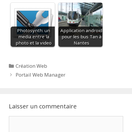
Photosynth: un
Application android
media entre la
pour les bus Tan à
photo et la video
Nantes
Catégories
Création Web
Portail Web Manager
Laisser un commentaire
Commentaire