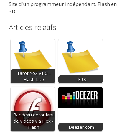
Site d'un programmeur indépendant, Flash en
3D
Articles relatifs:
Tarot YoZ v1.0 -
Flash Lite
IFRS
Bandeau déroulant
de vidéos via Flex /
Flash
Deezer.com