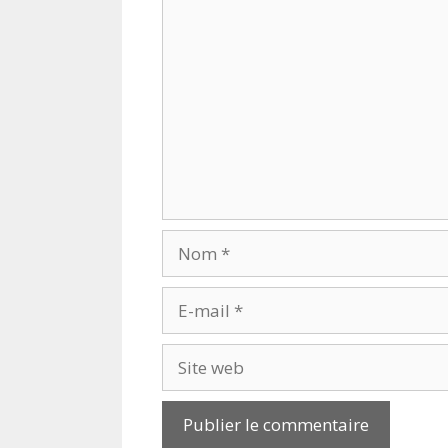
Commentaire
Nom
E-
mail
Site
web