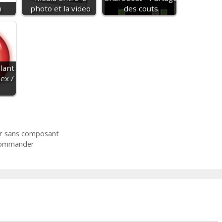
m
photo et la video
des couts
lant
lex /
ier sans composant
 Commander