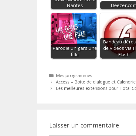
Nantes
Deezer.co
Bandeau dérou
Parodie un gars une
de vidéos via F
fille
Flash
Catégories
Mes programmes
Access – Boite de dialogue et Calendr
Les meilleures extensions pour Total
Laisser un commentaire