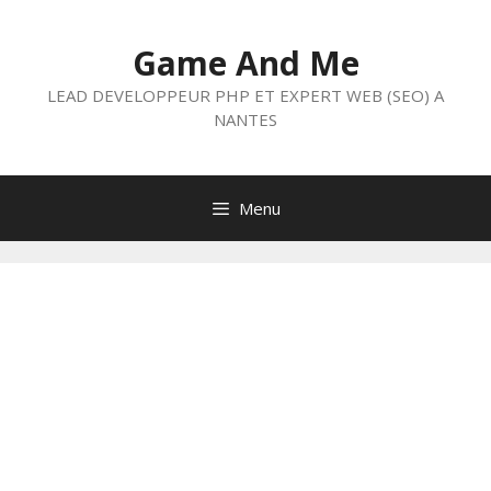
Aller
au
Game And Me
contenu
LEAD DEVELOPPEUR PHP ET EXPERT WEB (SEO) A
NANTES
Menu