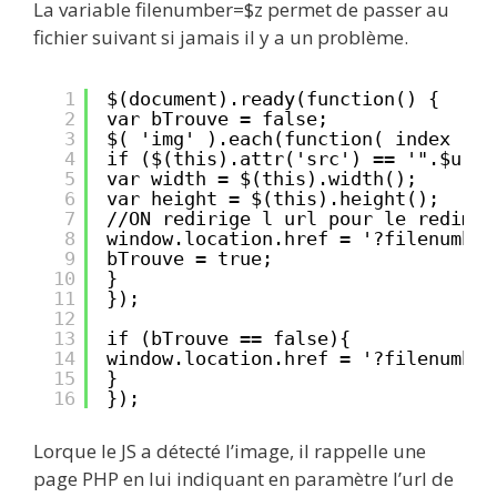
La variable filenumber=$z permet de passer au
fichier suivant si jamais il y a un problème.
1
$(document).ready(function() {
2
var bTrouve = false;
3
$( 'img' ).each(function( index ) {
4
if ($(this).attr('src') == '".$url_
5
var width = $(this).width();
6
var height = $(this).height();
7
//ON redirige l url pour le redimes
8
window.location.href = '?filenumber
9
bTrouve = true;
10
}
11
}); 
12
13
if (bTrouve == false){
14
window.location.href = '?filenumber
15
}
16
});
Lorque le JS a détecté l’image, il rappelle une
page PHP en lui indiquant en paramètre l’url de