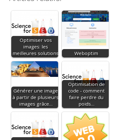
Optimiser vos
images: les
meilleures solutions
Weboptim
Optimisation de
Générer une image
code - comment
à partir de plusieurs
faire perdre du
images grâce…
poids…