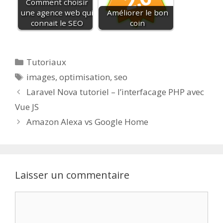
Comment choisir
une agence web qui
Améliorer le bon
connait le SEO
coin
Catégories
Tutoriaux
Étiquettes
images
,
optimisation
,
seo
Laravel Nova tutoriel – l’interfacage PHP avec
Vue JS
Amazon Alexa vs Google Home
Laisser un commentaire
Commentaire