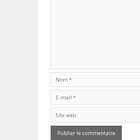
Commentaire
Nom
E-
mail
Site
web