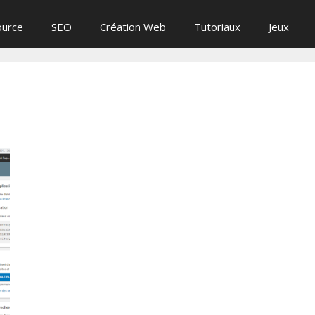
ource
SEO
Création Web
Tutoriaux
Jeux