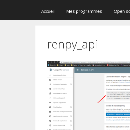
Accueil
Mes programmes
Open s
renpy_api