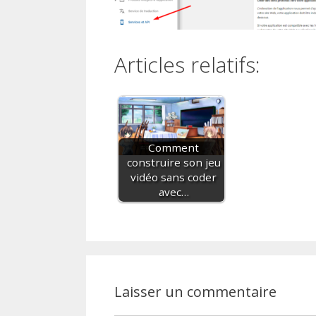
Articles relatifs:
Comment
construire son jeu
vidéo sans coder
avec…
Laisser un commentaire