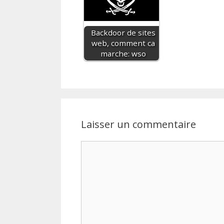
Backdoor de sites
web, comment ca
marche: wso
Laisser un commentaire
Commentaire