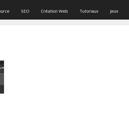
ource
SEO
Création Web
Tutoriaux
Jeux