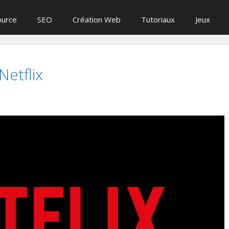
ource
SEO
Création Web
Tutoriaux
Jeux
etflix