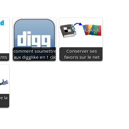
comment soumettre
Conserver ses
nts
aux digglike en 1 clic
favoris sur le net
e la