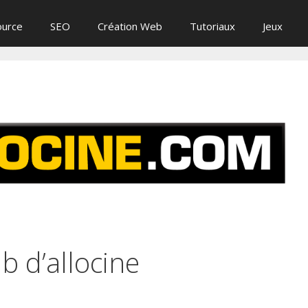
ource
SEO
Création Web
Tutoriaux
Jeux
b d’allocine