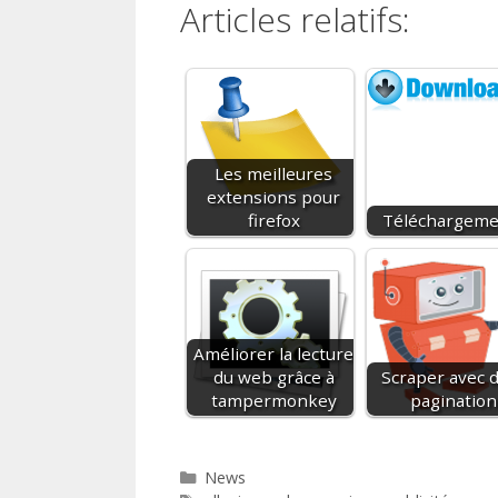
Articles relatifs:
Les meilleures
extensions pour
firefox
Téléchargeme
Améliorer la lecture
du web grâce à
Scraper avec d
tampermonkey
pagination
Catégories
News