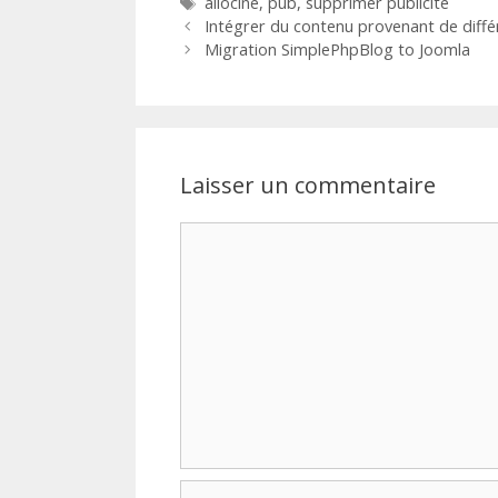
Étiquettes
allocine
,
pub
,
supprimer publicité
Intégrer du contenu provenant de diffé
Migration SimplePhpBlog to Joomla
Laisser un commentaire
Commentaire
Nom