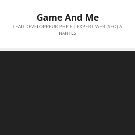
Aller
au
Game And Me
contenu
LEAD DEVELOPPEUR PHP ET EXPERT WEB (SEO) A
NANTES