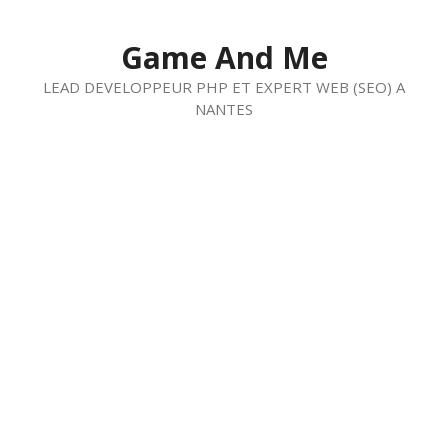
Aller
au
Game And Me
contenu
LEAD DEVELOPPEUR PHP ET EXPERT WEB (SEO) A
NANTES