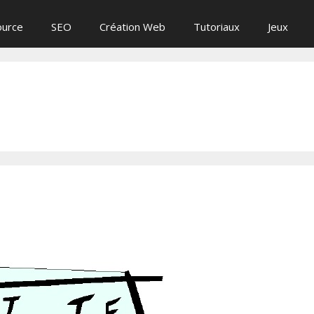
ource
SEO
Création Web
Tutoriaux
Jeux