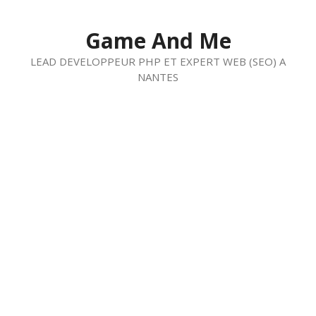
Aller
au
Game And Me
contenu
LEAD DEVELOPPEUR PHP ET EXPERT WEB (SEO) A
NANTES