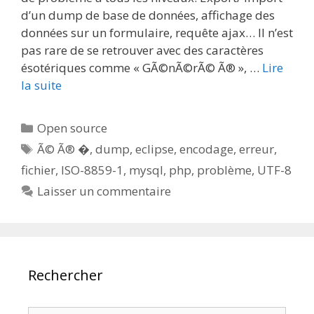
d’un dump de base de données, affichage des
données sur un formulaire, requête ajax… Il n’est
pas rare de se retrouver avec des caractères
ésotériques comme « GÃ©nÃ©rÃ© Ã® », …
Lire
la suite
Catégories
Open source
Étiquettes
Ã© Ã® �
,
dump
,
eclipse
,
encodage
,
erreur
,
fichier
,
ISO-8859-1
,
mysql
,
php
,
problème
,
UTF-8
Laisser un commentaire
Rechercher