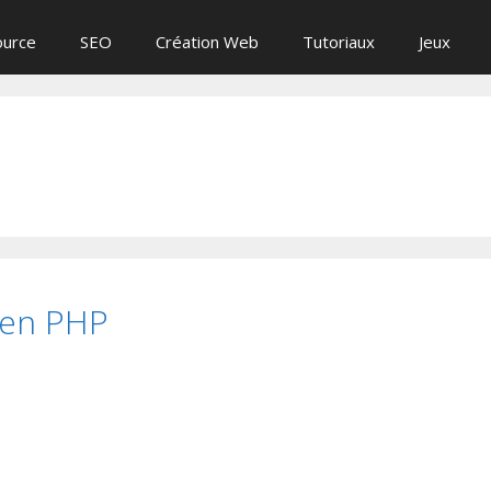
ource
SEO
Création Web
Tutoriaux
Jeux
 en PHP