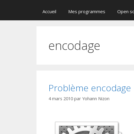
Accueil
Mes programmes
Open s
encodage
Problème encodage
4 mars 2010
par
Yohann Nizon