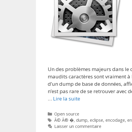
Un des problèmes majeurs dans le d
maudits caractères sont vraiment à 
d’un dump de base de données, affi
n’est pas rare de se retrouver ave
…
Lire la suite
Catégories
Open source
Étiquettes
Ã© Ã® �
,
dump
,
eclipse
,
encodage
,
er
Laisser un commentaire