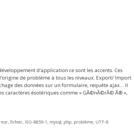
éveloppement d’application ce sont les accents. Ces
l’origine de problème à tous les niveaux. Export/ Import
chage des données sur un formulaire, requête ajax… Il
c des caractères ésotériques comme « GÃ©nÃ©rÃ© Ã® »,
reur
,
fichier
,
ISO-8859-1
,
mysql
,
php
,
problème
,
UTF-8