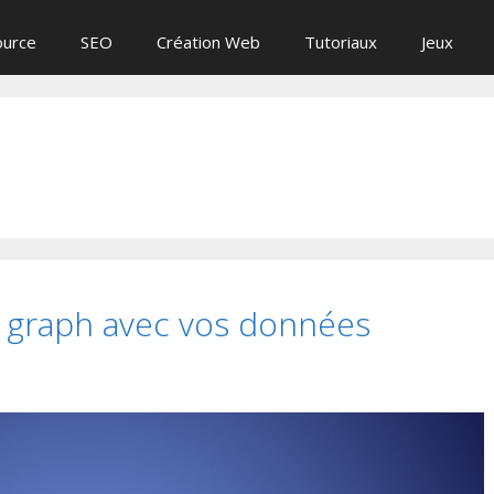
ource
SEO
Création Web
Tutoriaux
Jeux
en graph avec vos données