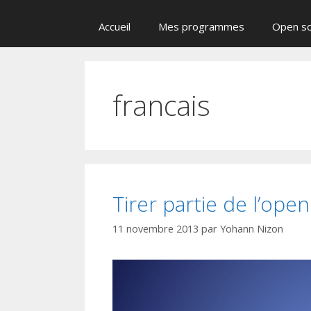
Accueil
Mes programmes
Open s
francais
Tirer partie de l’op
11 novembre 2013
par
Yohann Nizon