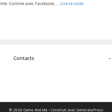
bilité. Comme avec Facebook, …
Lire la suite
Contacts
–
© 2026 Game And Me
• Construit avec
GeneratePress