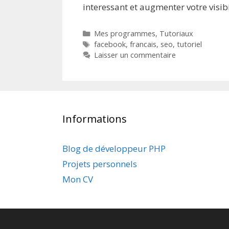
interessant et augmenter votre visi
Catégories
Mes programmes
,
Tutoriaux
Étiquettes
facebook
,
francais
,
seo
,
tutoriel
Laisser un commentaire
Informations
Blog de développeur PHP
Projets personnels
Mon CV