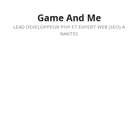
Aller
au
Game And Me
contenu
LEAD DEVELOPPEUR PHP ET EXPERT WEB (SEO) A
NANTES