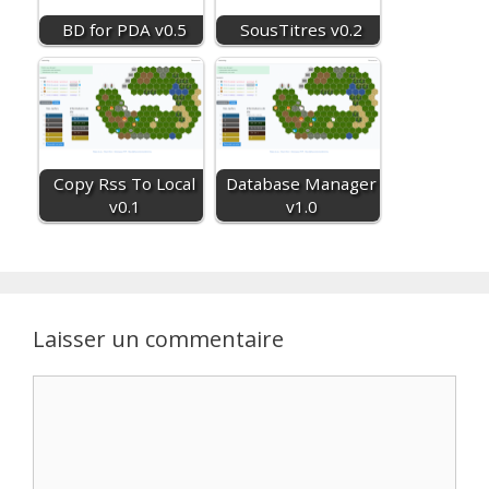
BD for PDA v0.5
SousTitres v0.2
Copy Rss To Local
Database Manager
v0.1
v1.0
Laisser un commentaire
Commentaire