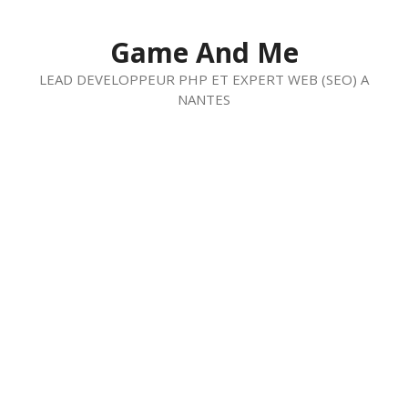
Aller
au
Game And Me
contenu
LEAD DEVELOPPEUR PHP ET EXPERT WEB (SEO) A
NANTES