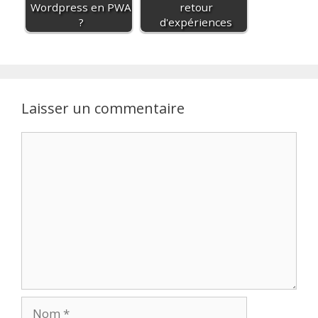
Wordpress en PWA
retour
?
d'expériences
Laisser un commentaire
Commentaire
Nom