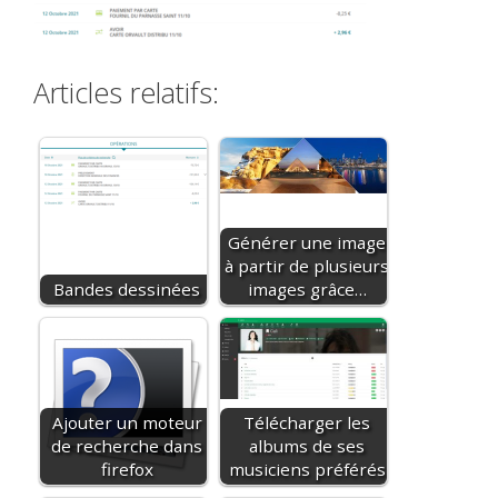
Articles relatifs:
Générer une image
à partir de plusieurs
Bandes dessinées
images grâce…
Ajouter un moteur
Télécharger les
de recherche dans
albums de ses
firefox
musiciens préférés