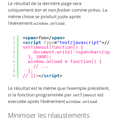
Le résultat de la dernière page sera
uniquement
bar
et non
foobar
comme prévu. La
même chose se produit juste après
l’événement
.
window.onload
1
<
span
>foo</
span
>
2
<
script
type
=
"text/javascript"
>// 
<!
3
setTimeout(function() {
4
document.write('<span>bar</span>
5
}, 1000);
6
window.onload = function() {
7
// ...
8
};
9
// ]]>
</
script
>
Le résultat est le même que l’exemple précédent,
si la fonction programmée par
est
setTimeout
exécutée après l’événement
.
window.onload
Minimiser les réajustements