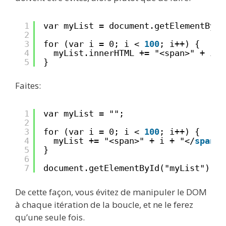
1
var myList = document.getElementById
2
3
for (var i = 0; i < 
100
; i++) {
4
myList.innerHTML += "<span>" + i +
5
}
Faites:
1
var myList = "";
2
3
for (var i = 0; i < 
100
; i++) {
4
myList += "<span>" + i + "</
span
>"
5
}
6
7
document.getElementById("myList").in
De cette façon, vous évitez de manipuler le DOM
à chaque itération de la boucle, et ne le ferez
qu’une seule fois.