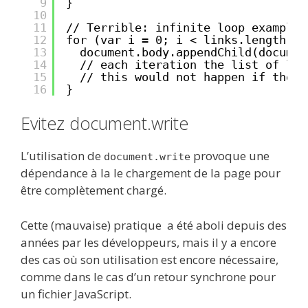
9
}
10
11
// Terrible: infinite loop example
12
for (var i = 0; i < links.length; i
13
document.body.appendChild(documen
14
// each iteration the list of lin
15
// this would not happen if the s
16
}
Evitez document.write
L’utilisation de
provoque une
document.write
dépendance à la le chargement de la page pour
être complètement chargé.
Cette (mauvaise) pratique a été aboli depuis des
années par les développeurs, mais il y a encore
des cas où son utilisation est encore nécessaire,
comme dans le cas d’un retour synchrone pour
un fichier JavaScript.