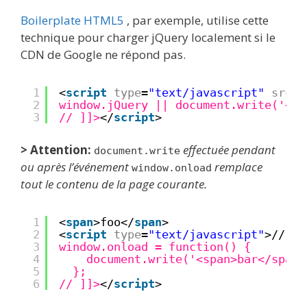
Boilerplate HTML5
, par exemple, utilise cette
technique pour charger jQuery localement si le
CDN de Google
ne répond pas.
1
<
script
type
=
"text/javascript"
src
=
"
2
window.jQuery || document.write('<sc
3
// ]]>
</
script
>
> Attention:
effectuée pendant
document.write
ou après l’événement
remplace
window.onload
tout le contenu de la page courante.
1
<
span
>foo</
span
>
2
<
script
type
=
"text/javascript"
>// 
<!
3
window.onload = function() {
4
document.write('<span>bar</span>
5
};
6
// ]]>
</
script
>