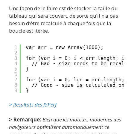
Une façon de le faire est de stocker la taille du
tableau qui sera couvert, de sorte qu’il n’a pas
besoin d’être recalculé à chaque fois que la
boucle est itérée.
1
var arr = new Array(1000);
2
3
for (var i = 0; i < arr.length; i++)
4
// Bad - size needs to be recalcul
5
}
6
7
for (var i = 0, len = arr.length; i 
8
// Good - size is calculated only 
9
}
> Résultats des JSPerf
> Remarque:
Bien que les moteurs modernes des
navigateurs optimisent
automatiquement
ce