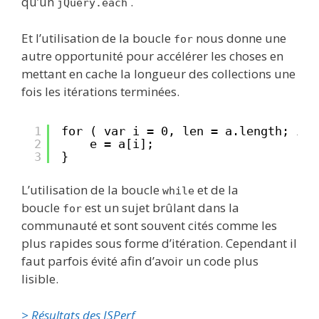
qu’un
.
jQuery.each
Et l’utilisation de la boucle
nous donne une
for
autre opportunité pour accélérer les choses en
mettant en cache la longueur des collections une
fois les itérations terminées.
1
for ( var i = 0, len = a.length; i <
2
e = a[i];
3
}
L’utilisation de la boucle
et de la
while
boucle
est un sujet brûlant dans la
for
communauté et sont souvent cités comme les
plus rapides sous forme d’itération. Cependant il
faut parfois évité afin d’avoir un code plus
lisible.
> Résultats des JSPerf