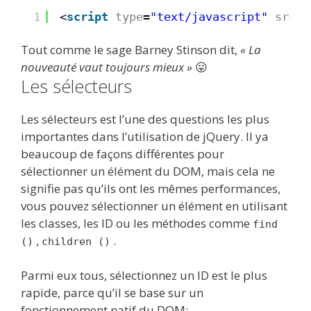
1
<
script
type
=
"text/javascript"
src
=
"
Tout comme le sage Barney Stinson dit,
« La
nouveauté vaut toujours mieux »
😛
Les sélecteurs
Les sélecteurs est l’une des questions les plus
importantes dans l’utilisation de jQuery. Il ya
beaucoup de façons différentes pour
sélectionner un élément du DOM, mais cela ne
signifie pas qu’ils ont les mêmes performances,
vous pouvez sélectionner un élément en utilisant
les classes, les ID ou les méthodes comme
find
,
.
()
children ()
Parmi eux tous, sélectionnez un ID est le plus
rapide, parce qu’il se base sur un
fonctionnement natif du DOM: