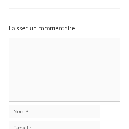
Laisser un commentaire
Commentaire
Nom
E-