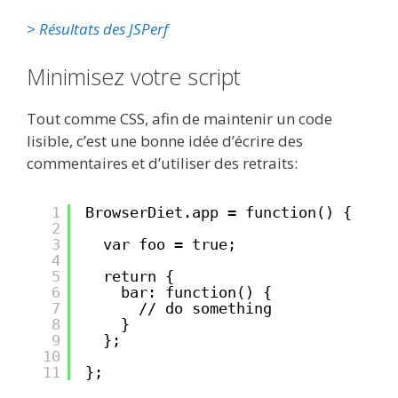
> Résultats des JSPerf
Minimisez votre script
Tout comme CSS, afin de maintenir un code
lisible, c’est une bonne idée d’écrire des
commentaires et d’utiliser des retraits:
1
BrowserDiet.app = function() {
2
3
var foo = true;
4
5
return {
6
bar: function() {
7
// do something
8
}
9
};
10
11
};