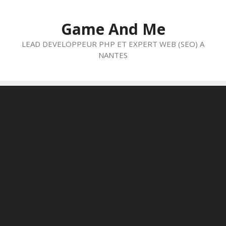
Aller
au
Game And Me
contenu
LEAD DEVELOPPEUR PHP ET EXPERT WEB (SEO) A
NANTES