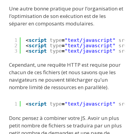
Une autre bonne pratique pour l’organisation et
l’optimisation de son exécution est de les
séparer en composants modulaires.
1
<
script
type
=
"text/javascript"
src
=
"
2
<
script
type
=
"text/javascript"
src
=
"
3
<
script
type
=
"text/javascript"
src
=
"
Cependant, une requête HTTP est requise pour
chacun de ces fichiers (et nous savons que les
navigateurs ne pouvent télécharger qu’un
nombre limité de ressources en parallèle).
1
<
script
type
=
"text/javascript"
src
=
"
Donc pensez à combiner votre JS. Avoir un plus
petit nombre de fichiers se traduira par un plus
petit nombre de demandes et une page de