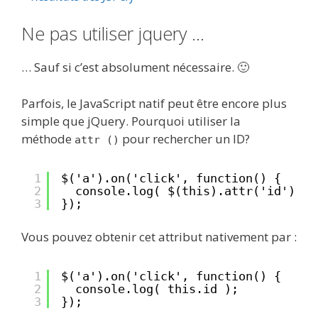
Ne pas utiliser jquery …
… Sauf si c’est absolument nécessaire. 🙂
Parfois, le JavaScript natif peut être encore plus
simple que jQuery. Pourquoi utiliser la
méthode
pour rechercher un ID?
attr ()
1
$('a').on('click', function() {
2
console.log( $(this).attr('id') );
3
});
Vous pouvez obtenir cet attribut nativement par :
1
$('a').on('click', function() {
2
console.log( this.id );
3
});