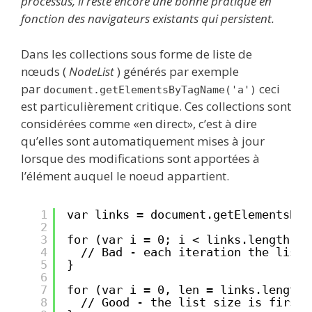
processus, il reste encore une bonne pratique en
fonction des navigateurs existants qui persistent.
Dans les collections sous forme de liste de
nœuds (
NodeList
) générés par exemple
par
ceci
document.getElementsByTagName('a')
est particulièrement critique. Ces collections sont
considérées comme «en direct», c’est à dire
qu’elles sont automatiquement mises à jour
lorsque des modifications sont apportées à
l’élément auquel le noeud appartient.
1
var links = document.getElementsByT
2
3
for (var i = 0; i < links.length; i
4
// Bad - each iteration the list 
5
}
6
7
for (var i = 0, len = links.length;
8
// Good - the list size is first 