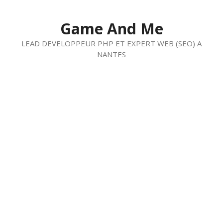
Aller
au
Game And Me
contenu
LEAD DEVELOPPEUR PHP ET EXPERT WEB (SEO) A
NANTES