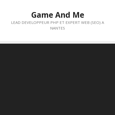
Aller
au
Game And Me
contenu
LEAD DEVELOPPEUR PHP ET EXPERT WEB (SEO) A
NANTES