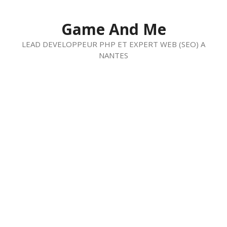
Aller
au
Game And Me
contenu
LEAD DEVELOPPEUR PHP ET EXPERT WEB (SEO) A
NANTES