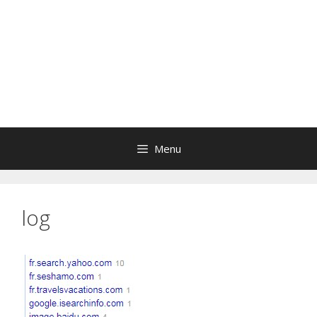
Menu
log