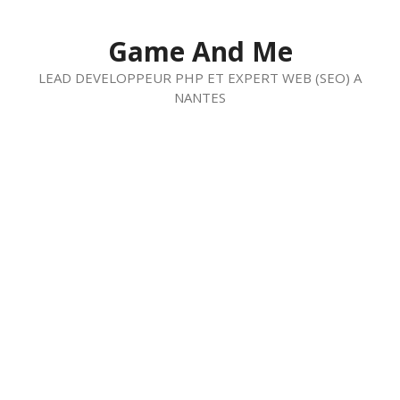
Aller
au
Game And Me
contenu
LEAD DEVELOPPEUR PHP ET EXPERT WEB (SEO) A
NANTES