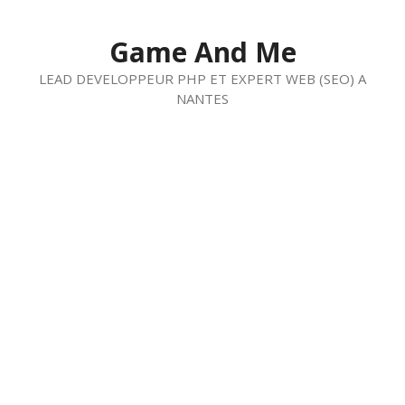
Aller
au
Game And Me
contenu
LEAD DEVELOPPEUR PHP ET EXPERT WEB (SEO) A
NANTES