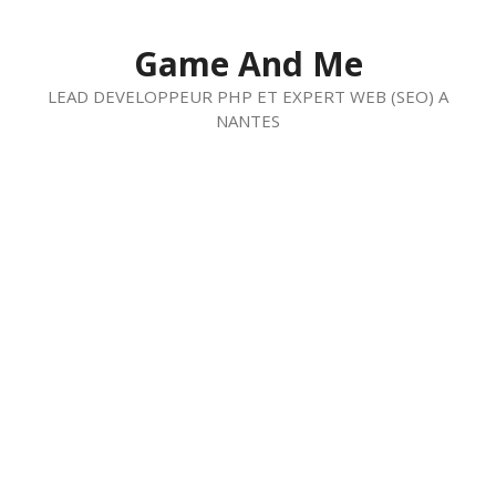
Aller
au
Game And Me
contenu
LEAD DEVELOPPEUR PHP ET EXPERT WEB (SEO) A
NANTES