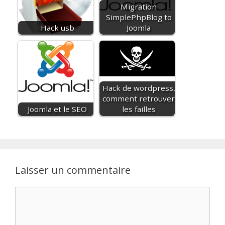
Migration
SimplePhpBlog to
Hack usb
Joomla
Hack de wordpress,
comment retrouver
Joomla et le SEO
les failles
Laisser un commentaire
Commentaire