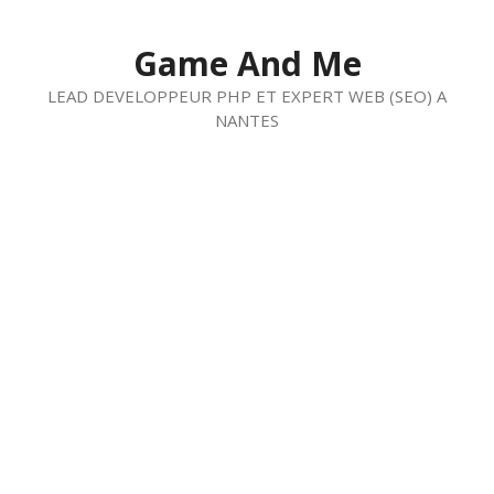
Aller
au
Game And Me
contenu
LEAD DEVELOPPEUR PHP ET EXPERT WEB (SEO) A
NANTES