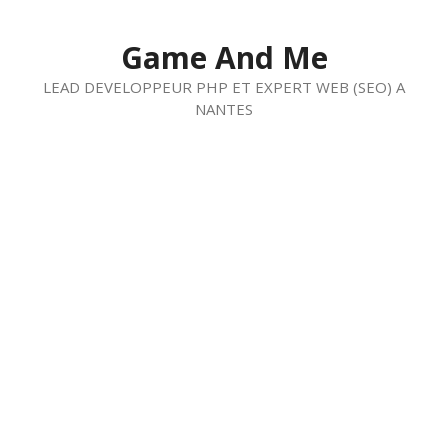
Aller
au
Game And Me
contenu
LEAD DEVELOPPEUR PHP ET EXPERT WEB (SEO) A
NANTES