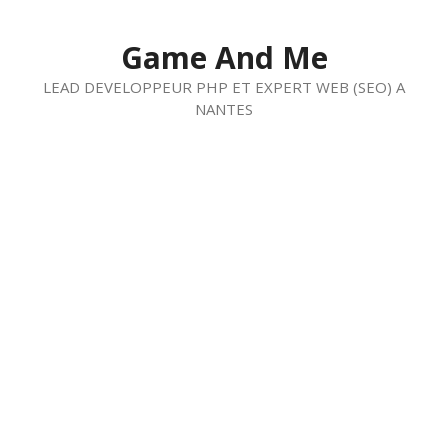
Aller
au
Game And Me
contenu
LEAD DEVELOPPEUR PHP ET EXPERT WEB (SEO) A
NANTES