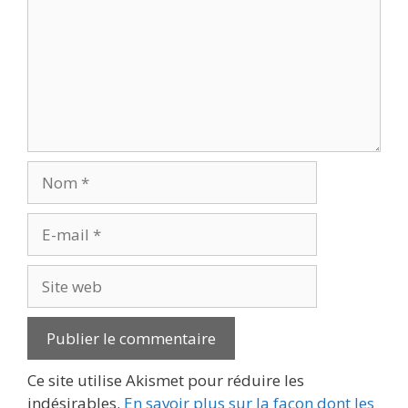
Nom
E-
mail
Site
web
Ce site utilise Akismet pour réduire les
indésirables.
En savoir plus sur la façon dont les