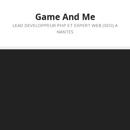
Aller
au
Game And Me
contenu
LEAD DEVELOPPEUR PHP ET EXPERT WEB (SEO) A
NANTES