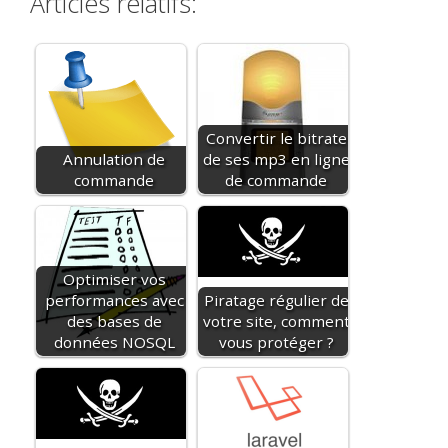
Articles relatifs:
Convertir le bitrate
Annulation de
de ses mp3 en ligne
commande
de commande
Optimiser vos
performances avec
Piratage régulier de
des bases de
votre site, comment
données NOSQL
vous protéger ?