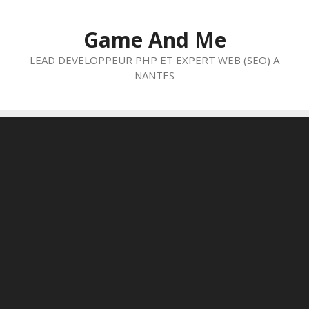
Aller
au
Game And Me
contenu
LEAD DEVELOPPEUR PHP ET EXPERT WEB (SEO) A
NANTES