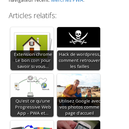
Articles relatifs:
Extension chrome
Hack de wordpress,
Le bon coin pour
comment retrouver
savoir si vous…
les failles
Qu'est ce qu'une
Utilisez Google avec
Progressive Web
vos photos comme
App - PWA et…
page d'accueil