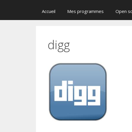
Accueil
Mes programmes
Open s
digg