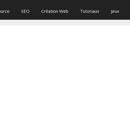
ource
SEO
Création Web
Tutoriaux
Jeux