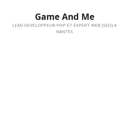
Aller
au
Game And Me
contenu
LEAD DEVELOPPEUR PHP ET EXPERT WEB (SEO) A
NANTES