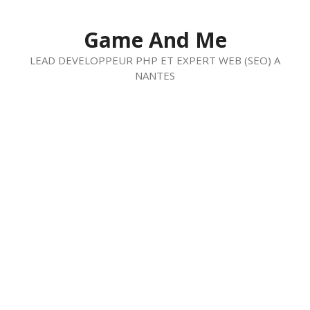
Aller
au
Game And Me
contenu
LEAD DEVELOPPEUR PHP ET EXPERT WEB (SEO) A
NANTES