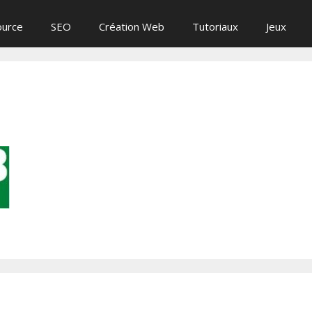
ource
SEO
Création Web
Tutoriaux
Jeux