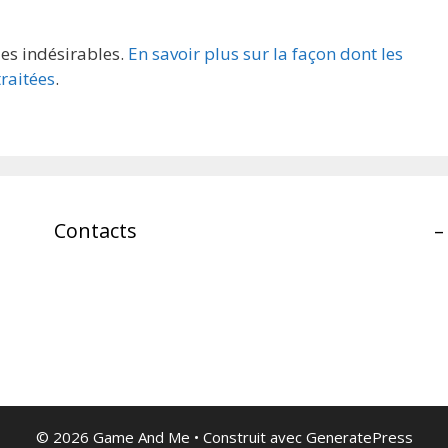
les indésirables.
En savoir plus sur la façon dont les
raitées
.
Contacts
–
© 2026 Game And Me
• Construit avec
GeneratePress