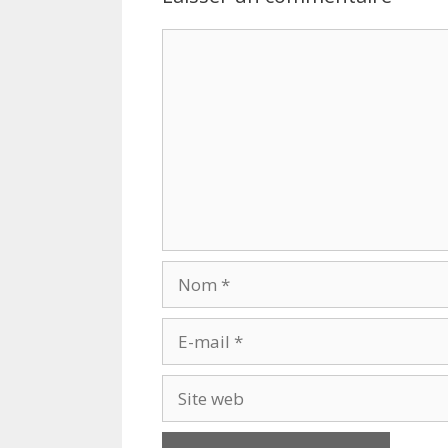
Commentaire
Nom
E-
mail
Site
web