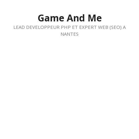
Aller
au
Game And Me
contenu
LEAD DEVELOPPEUR PHP ET EXPERT WEB (SEO) A
NANTES